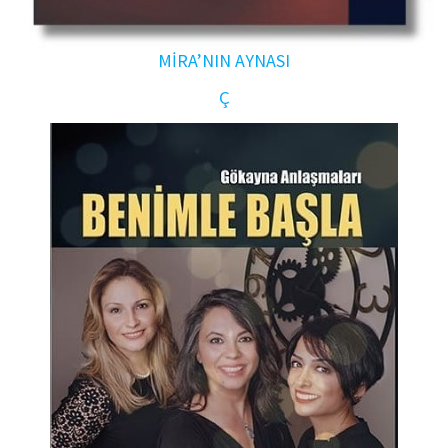
MİRA’NIN AYNASI
Ç