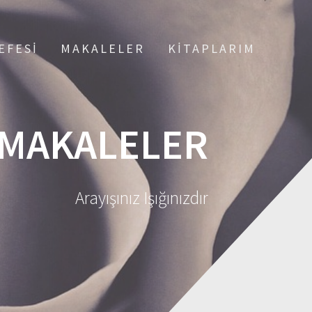
EFESI
MAKALELER
KITAPLARIM
MAKALELER
Arayışınız Işığınızdır