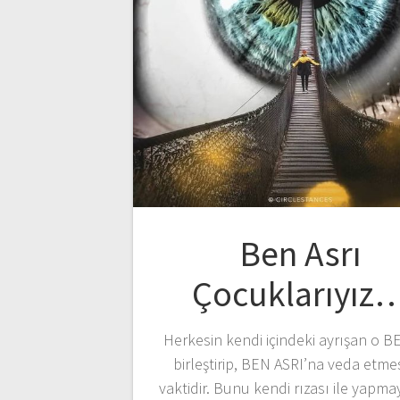
Ben Asrı
Çocuklarıyız
Herkesin kendi içindeki ayrışan o BE
birleştirip, BEN ASRI’na veda etme
vaktidir. Bunu kendi rızası ile yapma