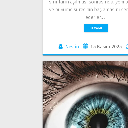
sınırların aşılması sonrasında, yeni bi
ve büyüme sürecinin başlamasını se
ederler.…
DEVAMI
Nesrin
15 Kasım 2025