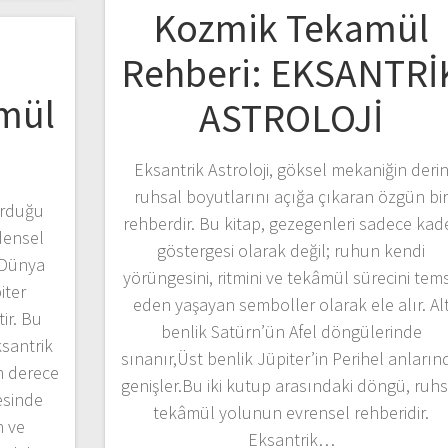
Kozmik Tekamül
Rehberi: EKSANTRİ
amül
ASTROLOJİ
Eksantrik Astroloji, göksel mekaniğin deri
ruhsal boyutlarını açığa çıkaran özgün bi
urduğu
rehberdir. Bu kitap, gezegenleri sadece kad
densel
göstergesi olarak değil; ruhun kendi
e Dünya
yörüngesini, ritmini ve tekâmül sürecini tems
iter
eden yaşayan semboller olarak ele alır. Al
ir. Bu
benlik Satürn’ün Afel döngülerinde
ksantrik
sınanır,Üst benlik Jüpiter’in Perihel anların
n derece
genişler.Bu iki kutup arasındaki döngü, ruhs
esinde
tekâmül yolunun evrensel rehberidir.
n ve
Eksantrik…