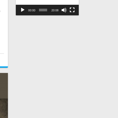
e
00:00
20:08