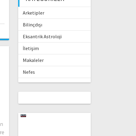
Arketipler
Bilinçdışı
Eksantrik Astroloji
İletişim
Makaleler
Nefes
Video
oynatıcı
an
re