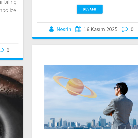
r bilinç
mbolize
DEVAMI
Nesrin
16 Kasım 2025
0
0