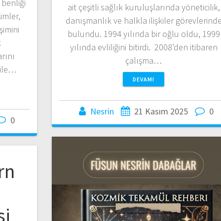
 benliği
ait çeşitli sağlık kuruluşlarında yöneticilik,
imler,
danışmanlık ve halkla ilişkiler görevlerind
şimini
bulundu. 1994 yılında bir oğlu oldu, 1999
k
yılında evliliğini bitirdi. 2008’den itibaren
arını
çalışma…
 ile…
DEVAMI
Nesrin
21 Kasım 2025
0
0
rn
si