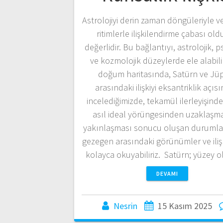
Astrolojiyi derin zaman döngüleriyle v
ritimlerle ilişkilendirme çabası ol
değerlidir. Bu bağlantıyı, astrolojik, p
ve kozmolojik düzeylerde ele alabilir
doğum haritasında, Satürn ve Jüp
arasındaki ilişkiyi eksantriklik açıs
incelediğimizde, tekamül ilerleyişind
asıl ideal yörüngesinden uzaklaşma
yakınlaşması sonucu oluşan durumları
gezegen arasındaki görünümler ve iliş
kolayca okuyabiliriz. Satürn; yüzey 
DEVAMI
Nesrin
15 Kasım 2025