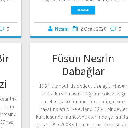
DEVAMI
0
Nesrin
2 Ocak 2026
0
ir
Füsun Nesrin
Dabağlar
zi
1964 İstanbul ‘da doğdu. Lise eğitiminden
sonra kazanmasına rağmen çok sevdiği
ksantrik
gazetecilik bölümüne gidemedi, çalışma
z, onun
hayatına atıldı ve evlendi.12 yıl bir devlet
lemesine
kuruluşunda muhasebe alanında çalıştıkt
 Güneş
sonra, 1995-2008 yılları arasında özel sektö