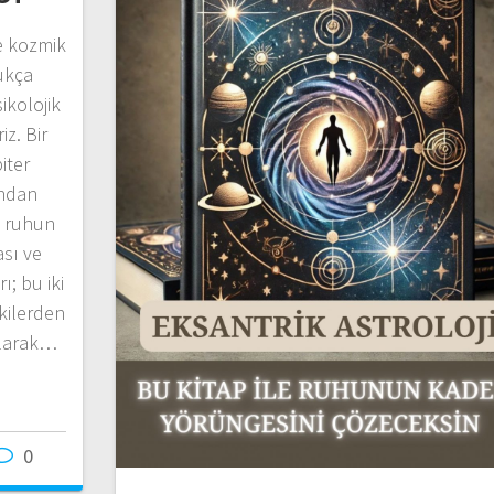
e kozmik
dukça
sikolojik
iz. Bir
iter
ından
e ruhun
sı ve
; bu iki
kilerden
olarak…
0