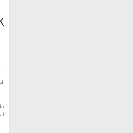
K
n
r
er
il
t
da
al