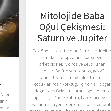
Mitolojide Baba
Oğul Çekişmesi:
Satürn ve Jüpiter
Çok önemli iki kütle olan Satürn ve Jüpiter
aslında mitolojik olarak baba-oğul
arketipidirler. Kronos ve Zeus Yunan
isimleridir. Satürn yani Kronos, gökyüzü
tanrısı Uranüs’ün oğludur. Uranüs,
…
çocuklarından korktuğu için onları doğar
doğmaz eşi Gaia’nın karnına geri teperek
N’leri
hapsetmişti. Ancak Satürn, babasını devirm
sinin
ve tanrıların yeni lideri olmuştu. Fakat taht
yanlar,
geçen Satürn, tıpkı babası gibi çocuklarını