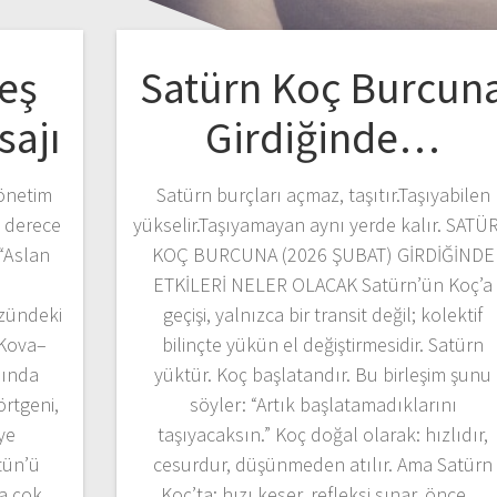
eş
Satürn Koç Burcun
sajı
Girdiğinde…
Yönetim
Satürn burçları açmaz, taşıtır.Taşıyabilen
0 derece
yükselir.Taşıyamayan aynı yerde kalır. SATÜ
“Aslan
KOÇ BURCUNA (2026 ŞUBAT) GİRDİĞİNDE
ETKİLERİ NELER OLACAK Satürn’ün Koç’a
zündeki
geçişi, yalnızca bir transit değil; kolektif
 Kova–
bilinçte yükün el değiştirmesidir. Satürn
sında
yüktür. Koç başlatandır. Bu birleşim şunu
örtgeni,
söyler: “Artık başlatamadıklarını
ye
taşıyacaksın.” Koç doğal olarak: hızlıdır,
tün’ü
cesurdur, düşünmeden atılır. Ama Satürn
ıza çok…
Koç’ta: hızı keser, refleksi sınar, önce…