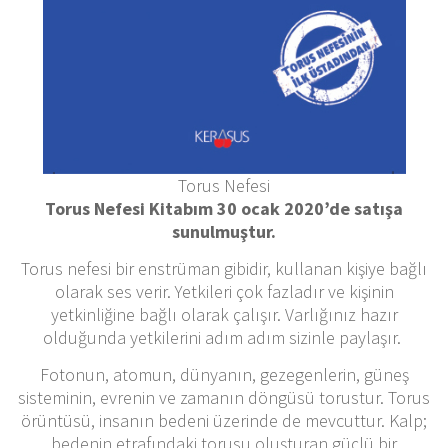
Torus Nefesi
Torus Nefesi Kitabım 30 ocak 2020’de satışa
sunulmuştur.
Torus nefesi bir enstrüman gibidir, kullanan kişiye bağlı
olarak ses verir. Yetkileri çok fazladır ve kişinin
yetkinliğine bağlı olarak çalışır. Varlığınız hazır
olduğunda yetkilerini adım adım sizinle paylaşır.
Fotonun, atomun, dünyanın, gezegenlerin, güneş
sisteminin, evrenin ve zamanın döngüsü torustur. Torus
örüntüsü, insanın bedeni üzerinde de mevcuttur. Kalp;
bedenin etrafındaki torusu oluşturan güçlü bir