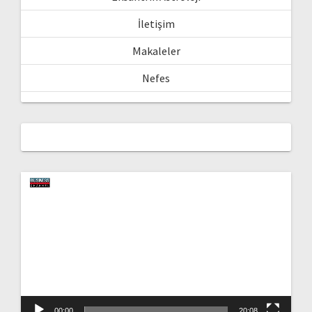
İletişim
Makaleler
Nefes
Video
oynatıcı
00:00
20:08