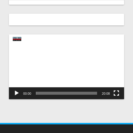
Video
oynatıcı
00:00
20:08