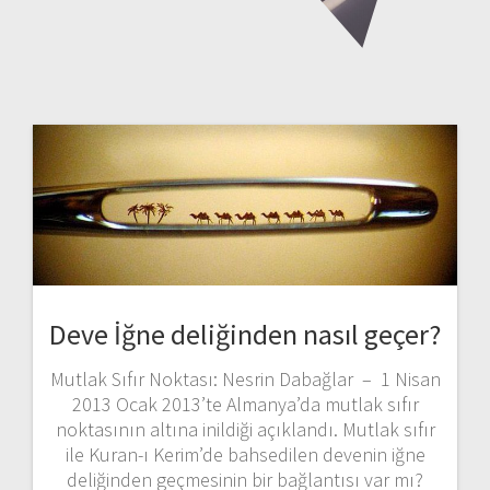
Deve İğne deliğinden nasıl geçer?
Mutlak Sıfır Noktası: Nesrin Dabağlar – 1 Nisan
2013 Ocak 2013’te Almanya’da mutlak sıfır
noktasının altına inildiği açıklandı. Mutlak sıfır
ile Kuran-ı Kerim’de bahsedilen devenin iğne
deliğinden geçmesinin bir bağlantısı var mı?