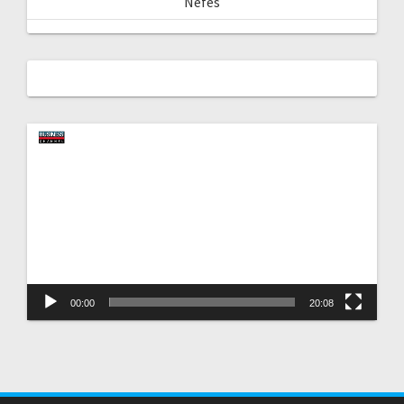
Nefes
Video
oynatıcı
00:00
20:08