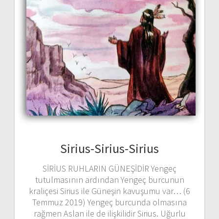
Sirius-Sirius-Sirius
SİRİUS RUHLARIN GÜNEŞİDİR Yengeç
tutulmasının ardından Yengeç burcunun
kraliçesi Sirius ile Güneşin kavuşumu var… (6
Temmuz 2019) Yengeç burcunda olmasına
rağmen Aslan ile de ilişkilidir Sirius. Uğurlu