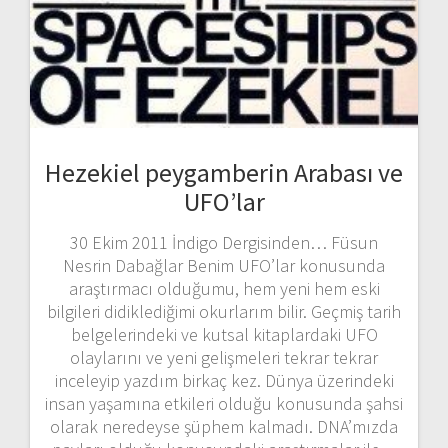
Hezekiel peygamberin Arabası ve
UFO’lar
30 Ekim 2011 İndigo Dergisinden… Füsun
Nesrin Dabağlar Benim UFO’lar konusunda
araştırmacı olduğumu, hem yeni hem eski
bilgileri didiklediğimi okurlarım bilir. Geçmiş tarih
belgelerindeki ve kutsal kitaplardaki UFO
olaylarını ve yeni gelişmeleri tekrar tekrar
inceleyip yazdım birkaç kez. Dünya üzerindeki
insan yaşamına etkileri olduğu konusunda şahsi
olarak neredeyse şüphem kalmadı. DNA’mızda