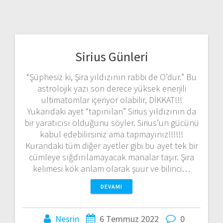
Sirius Günleri
“Şüphesiz ki, Şira yıldızının rabbi de O’dur.” Bu
astrolojik yazı son derece yüksek enerjili
ultimatomlar içeriyor olabilir, DİKKAT!!!
Yukarıdaki ayet “tapınılan” Sirius yıldızının da
bir yaratıcısı olduğunu söyler. Sirius’un gücünü
kabul edebilirsiniz ama tapmayınız!!!!!!
Kurandaki tüm diğer ayetler gibi bu ayet tek bir
cümleye sığdırılamayacak manalar taşır. Şira
kelimesi kök anlam olarak şuur ve bilinci…
DEVAMI
Nesrin
6 Temmuz 2022
0