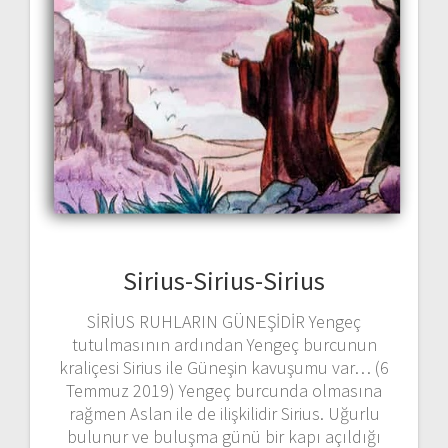
Sirius-Sirius-Sirius
SİRİUS RUHLARIN GÜNEŞİDİR Yengeç
tutulmasının ardından Yengeç burcunun
kraliçesi Sirius ile Güneşin kavuşumu var… (6
Temmuz 2019) Yengeç burcunda olmasına
rağmen Aslan ile de ilişkilidir Sirius. Uğurlu
bulunur ve buluşma günü bir kapı açıldığı