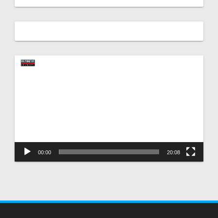
Video
oynatıcı
00:00
20:08