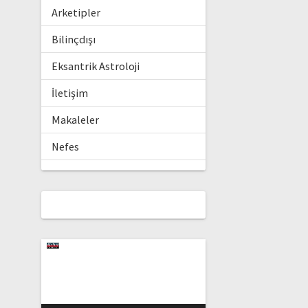
Arketipler
Bilinçdışı
Eksantrik Astroloji
İletişim
Makaleler
Nefes
Video
oynatıcı