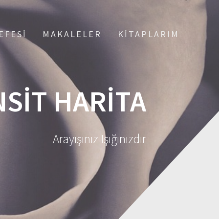
EFESI
MAKALELER
KITAPLARIM
SIT HARITA
Arayışınız Işığınızdır