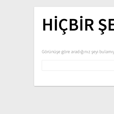
HIÇBIR Ş
Görünüşe göre aradığınız şeyi bulamıyo
Arama: