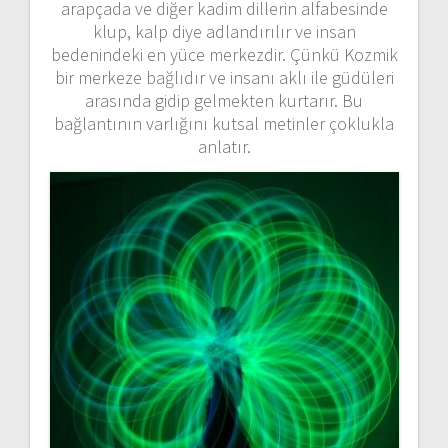
arapçada ve diğer kadim dillerin alfabesinde
klup, kalp diye adlandırılır ve insan
bedenindeki en yüce merkezdir. Çünkü Kozmik
bir merkeze bağlıdır ve insanı aklı ile güdüleri
arasında gidip gelmekten kurtarır. Bu
bağlantının varlığını kutsal metinler çoklukla
anlatır.