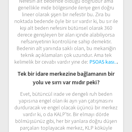
Nefesin alt bedende olduğu doğrudur ama
genellikle mide bölgesinde ileriye geri doğru
lineer olarak şişen bir nefestir bu. Zira bu
noktada bedende öyle bir sır vardır ki, bu sır ile
kişi alt beden nefesini bütünsel olarak 360
derece genişleyen bir alan içinde alabiliyorsa
nefsaniyetinin kontrolüne sahip demektir.
Bedenin alt yanında saklı olan, bu mekaniğin
teknik açıklamaları çok uzundur. Ama tek
kelimelik bir cevabı vardır yine de:
PSOAS kası..
.
Tek bir idare merkezine bağlamanın bir
yolu ve sırrı var mıdır peki?
Evet, bütüncül irade ve dengeli ruh beden
yapısına engel olan iki ayrı yan çatışmasını
durduracak ve engel olacak üçüncü bir merkez
vardır ki, o da KALP’tir. Bir elmayı dörde
bölmüşsünüz gibi, her bir yanlara doğru düşen
parçaları toplayacak merkez, KLP köküyle