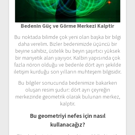
Bedenin Güç ve Görme Merkezi Kalptir
Bu noktada bilimde çok yeni olan başka bir bilgi
daha verelim. Bizler bedenimizde üçüncü bir
beyine sahibiz, üstelik bu beyin şaşırtıcı yüksek
bir manyetik alan yayıyor. Kalbin yapısında çok
fazla nöron olduğu ve bedenle dört ayrı şekilde
iletişim kurduğu son yılların muhteşem bilgisidir.
Bu bilgiler sonucunda bedenimize bakarken
oluşan resim şudur: dört ayrı çeyreğin
merkezinde geometrik olarak bulunan merkez,
kalptir.
Bu geometriyi nefes için nasıl
kullanacağız?