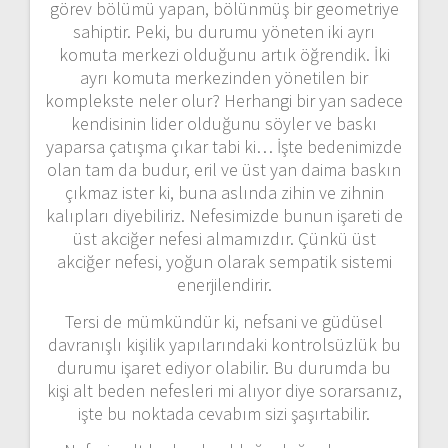
görev bölümü yapan, bölünmüş bir geometriye
sahiptir. Peki, bu durumu yöneten iki ayrı
komuta merkezi olduğunu artık öğrendik. İki
ayrı komuta merkezinden yönetilen bir
komplekste neler olur? Herhangi bir yan sadece
kendisinin lider olduğunu söyler ve baskı
yaparsa çatışma çıkar tabi ki… İşte bedenimizde
olan tam da budur, eril ve üst yan daima baskın
çıkmaz ister ki, buna aslında zihin ve zihnin
kalıpları diyebiliriz. Nefesimizde bunun işareti de
üst akciğer nefesi almamızdır. Çünkü üst
akciğer nefesi, yoğun olarak sempatik sistemi
enerjilendirir.
Tersi de mümkündür ki, nefsani ve güdüsel
davranışlı kişilik yapılarındaki kontrolsüzlük bu
durumu işaret ediyor olabilir. Bu durumda bu
kişi alt beden nefesleri mi alıyor diye sorarsanız,
işte bu noktada cevabım sizi şaşırtabilir.