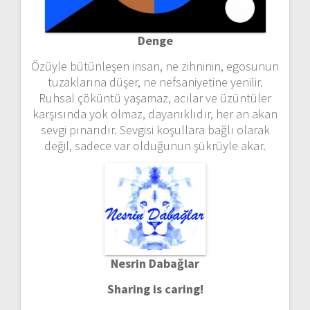
Denge
Özüyle bütünleşen insan, ne zihninin, egosunun
tuzaklarına düşer, ne nefsaniyetine yenilir.
Ruhsal çöküntü yaşamaz, acılar ve üzüntüler
karşısında yok olmaz, dayanıklıdır, her an akan
sevgi pınarıdır. Sevgisi koşullara bağlı olarak
değil, sadece var olduğunun şükrüyle akar.
Nesrin Dabağlar
Sharing is caring!