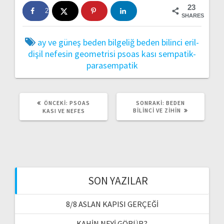
23
23
SHARES
ay ve güneş
beden bilgeliğ
beden bilinci
eril-
dişil
nefesin geometrisi
psoas kası
sempatik-
parasempatik
ÖNCEKI
SONRAKI
ÖNCEKI:
PSOAS
SONRAKI:
BEDEN
YAZI:
YAZI:
BILINCI VE ZIHIN
KASI VE NEFES
SON YAZILAR
8/8 ASLAN KAPISI GERÇEĞİ
KAHİN NEYİ GÖRÜR?