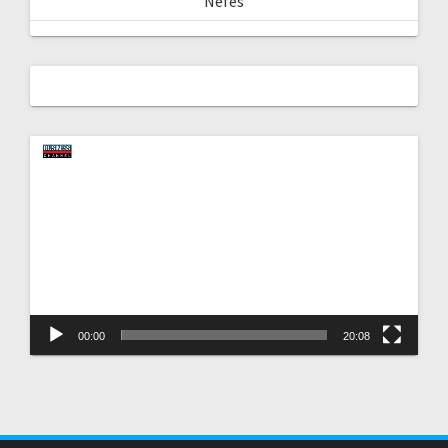
Nefes
Video
oynatıcı
00:00
20:08