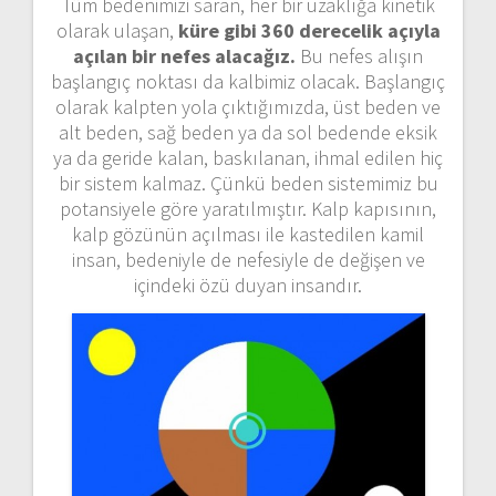
Tüm bedenimizi saran, her bir uzaklığa kinetik
olarak ulaşan,
küre gibi 360 derecelik açıyla
açılan bir nefes alacağız.
Bu nefes alışın
başlangıç noktası da kalbimiz olacak. Başlangıç
olarak kalpten yola çıktığımızda, üst beden ve
alt beden, sağ beden ya da sol bedende eksik
ya da geride kalan, baskılanan, ihmal edilen hiç
bir sistem kalmaz. Çünkü beden sistemimiz bu
potansiyele göre yaratılmıştır. Kalp kapısının,
kalp gözünün açılması ile kastedilen kamil
insan, bedeniyle de nefesiyle de değişen ve
içindeki özü duyan insandır.