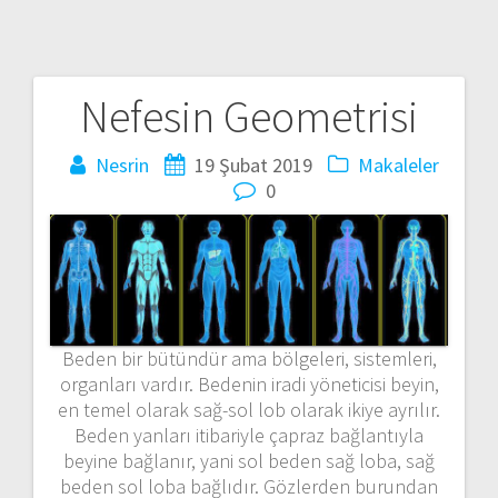
Nefesin Geometrisi
Yazı
gezinmesi
Nesrin
19 Şubat 2019
Makaleler
0
Beden bir bütündür ama bölgeleri, sistemleri,
organları vardır. Bedenin iradi yöneticisi beyin,
en temel olarak sağ-sol lob olarak ikiye ayrılır.
Beden yanları itibariyle çapraz bağlantıyla
beyine bağlanır, yani sol beden sağ loba, sağ
beden sol loba bağlıdır. Gözlerden burundan