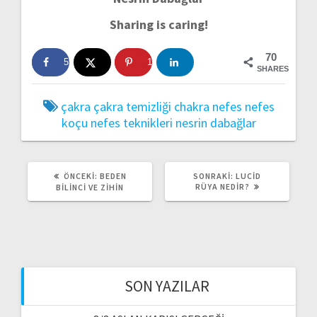
Sharing is caring!
70
59
11
SHARES
çakra
çakra temizliği
chakra
nefes
nefes
koçu
nefes teknikleri
nesrin dabağlar
ÖNCEKI
SONRAKI
ÖNCEKI:
BEDEN
SONRAKI:
LUCID
YAZI:
YAZI:
RÜYA NEDIR?
BILINCI VE ZIHIN
SON YAZILAR