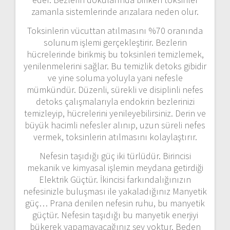
zamanla sistemlerinde arızalara neden olur.
Toksinlerin vücuttan atılmasını %70 oranında
solunum işlemi gerçekleştirir. Bezlerin
hücrelerinde birikmiş bu toksinleri temizlemek,
yenilenmelerini sağlar. Bu temizlik detoks gibidir
ve yine soluma yoluyla yani nefesle
mümkündür. Düzenli, sürekli ve disiplinli nefes
detoks çalışmalarıyla endokrin bezlerinizi
temizleyip, hücrelerini yenileyebilirsiniz. Derin ve
büyük hacimli nefesler alınıp, uzun süreli nefes
vermek, toksinlerin atılmasını kolaylaştırır.
Nefesin taşıdığı güç iki türlüdür. Birincisi
mekanik ve kimyasal işlemin meydana getirdiği
Elektrik Güçtür. İkincisi farkındalığınızın
nefesinizle buluşması ile yakaladığınız Manyetik
güç… Prana denilen nefesin ruhu, bu manyetik
güçtür. Nefesin taşıdığı bu manyetik enerjiyi
bükerek yapamayacağınız şey yoktur. Beden