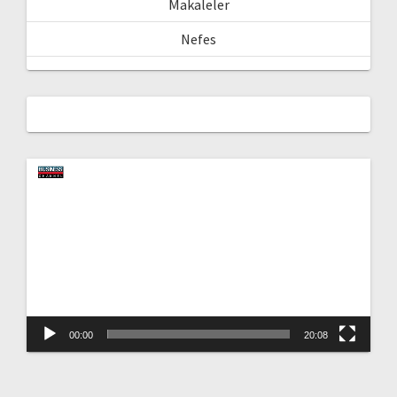
Makaleler
Nefes
Video
oynatıcı
00:00
20:08