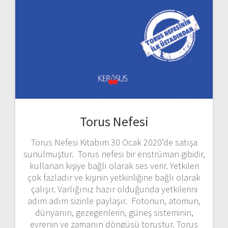
Torus Nefesi
Torus Nefesi Kitabım 30 Ocak 2020’de satışa
sunulmuştur. Torus nefesi bir enstrüman gibidir,
kullanan kişiye bağlı olarak ses verir. Yetkileri
çok fazladır ve kişinin yetkinliğine bağlı olarak
çalışır. Varlığınız hazır olduğunda yetkilerini
adım adım sizinle paylaşır. Fotonun, atomun,
dünyanın, gezegenlerin, güneş sisteminin,
evrenin ve zamanın döngüsü torustur. Torus