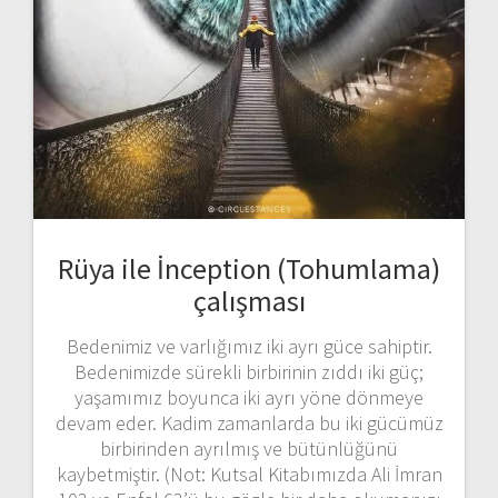
Rüya ile İnception (Tohumlama)
çalışması
Bedenimiz ve varlığımız iki ayrı güce sahiptir.
Bedenimizde sürekli birbirinin zıddı iki güç;
yaşamımız boyunca iki ayrı yöne dönmeye
devam eder. Kadim zamanlarda bu iki gücümüz
birbirinden ayrılmış ve bütünlüğünü
kaybetmiştir. (Not: Kutsal Kitabımızda Ali İmran