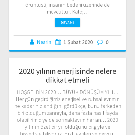
örüntüsü, insanın bedeni üzerinde de
mevcuttur. Kalp;…
DEVAMI
Nesrin
1 Şubat 2020
0
2020 yılının enerjisinde nelere
dikkat etmeli
HOŞGELDİN 2020… BÜYÜK DÖNÜŞÜM YILI…
Her gün geçirdiğimiz enerjisel ve ruhsal evrimin
ne kadar hızlandığını gördükçe, bunu farkeden
biri olduğum zannıyla, daha fazla nasıl fayda
olabilirim diye de sormaktayım her an… 2020
yılının özel bir yıl olduğunu bilgiyle ve
hissedişle biliyoruz. Hızlı evrilen ve mevcut