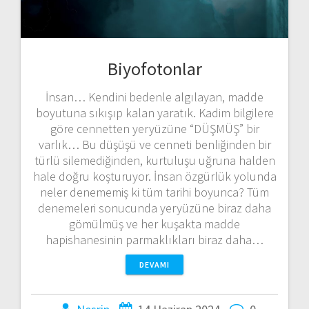
Biyofotonlar
İnsan… Kendini bedenle algılayan, madde
boyutuna sıkışıp kalan yaratık. Kadim bilgilere
göre cennetten yeryüzüne “DÜŞMÜŞ” bir
varlık… Bu düşüşü ve cenneti benliğinden bir
türlü silemediğinden, kurtuluşu uğruna halden
hale doğru koşturuyor. İnsan özgürlük yolunda
neler denememiş ki tüm tarihi boyunca? Tüm
denemeleri sonucunda yeryüzüne biraz daha
gömülmüş ve her kuşakta madde
hapishanesinin parmaklıkları biraz daha…
DEVAMI