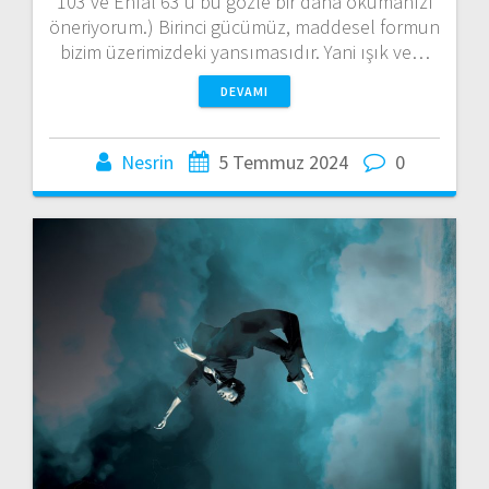
103 ve Enfal 63’ü bu gözle bir daha okumanızı
öneriyorum.) Birinci gücümüz, maddesel formun
bizim üzerimizdeki yansımasıdır. Yani ışık ve…
DEVAMI
Nesrin
5 Temmuz 2024
0