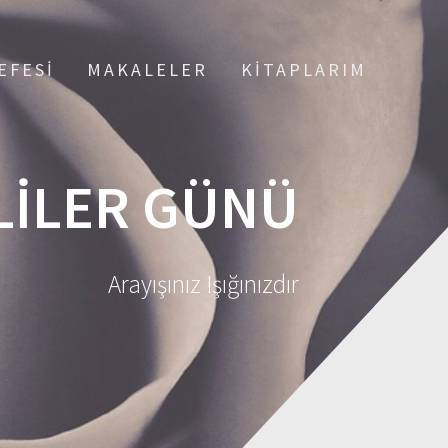
EFESI
MAKALELER
KITAPLARIM
LILER GÜNÜ
Arayışınız Işığınızdır