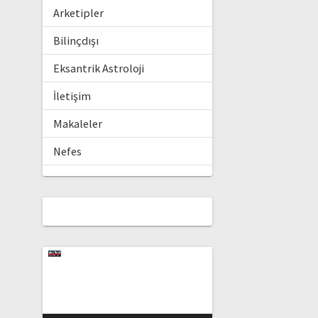
Arketipler
Bilinçdışı
Eksantrik Astroloji
İletişim
Makaleler
Nefes
Video
oynatıcı