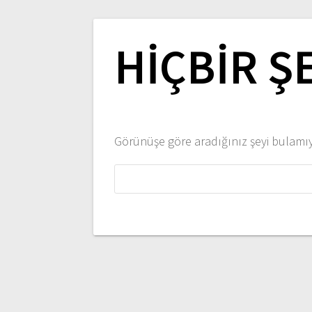
HIÇBIR Ş
Görünüşe göre aradığınız şeyi bulamıyo
Arama: